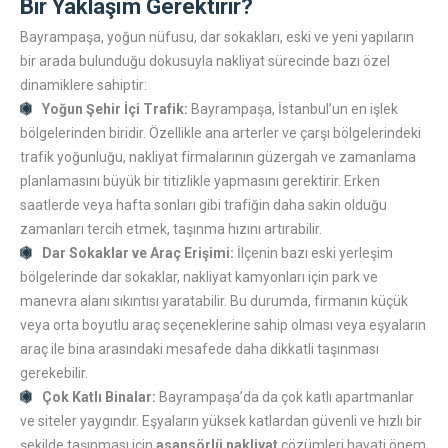
Bir Yaklaşım Gerektirir?
Bayrampaşa, yoğun nüfusu, dar sokakları, eski ve yeni yapıların
bir arada bulunduğu dokusuyla nakliyat sürecinde bazı özel
dinamiklere sahiptir:
Yoğun Şehir İçi Trafik:
Bayrampaşa, İstanbul’un en işlek
bölgelerinden biridir. Özellikle ana arterler ve çarşı bölgelerindeki
trafik yoğunluğu, nakliyat firmalarının güzergah ve zamanlama
planlamasını büyük bir titizlikle yapmasını gerektirir. Erken
saatlerde veya hafta sonları gibi trafiğin daha sakin olduğu
zamanları tercih etmek, taşınma hızını artırabilir.
Dar Sokaklar ve Araç Erişimi:
İlçenin bazı eski yerleşim
bölgelerinde dar sokaklar, nakliyat kamyonları için park ve
manevra alanı sıkıntısı yaratabilir. Bu durumda, firmanın küçük
veya orta boyutlu araç seçeneklerine sahip olması veya eşyaların
araç ile bina arasındaki mesafede daha dikkatli taşınması
gerekebilir.
Çok Katlı Binalar:
Bayrampaşa’da da çok katlı apartmanlar
ve siteler yaygındır. Eşyaların yüksek katlardan güvenli ve hızlı bir
şekilde taşınması için
asansörlü nakliyat
çözümleri hayati önem