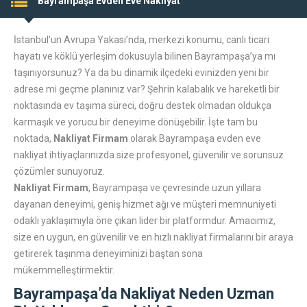
Bayrampaşa Evden Eve Nakliyat
İstanbul’un Avrupa Yakası’nda, merkezi konumu, canlı ticari
hayatı ve köklü yerleşim dokusuyla bilinen Bayrampaşa’ya mı
taşınıyorsunuz? Ya da bu dinamik ilçedeki evinizden yeni bir
adrese mi geçme planınız var? Şehrin kalabalık ve hareketli bir
noktasında ev taşıma süreci, doğru destek olmadan oldukça
karmaşık ve yorucu bir deneyime dönüşebilir. İşte tam bu
noktada,
Nakliyat Firmam
olarak Bayrampaşa evden eve
nakliyat ihtiyaçlarınızda size profesyonel, güvenilir ve sorunsuz
çözümler sunuyoruz.
Nakliyat Firmam
, Bayrampaşa ve çevresinde uzun yıllara
dayanan deneyimi, geniş hizmet ağı ve müşteri memnuniyeti
odaklı yaklaşımıyla öne çıkan lider bir platformdur. Amacımız,
size en uygun, en güvenilir ve en hızlı nakliyat firmalarını bir araya
getirerek taşınma deneyiminizi baştan sona
mükemmelleştirmektir.
Bayrampaşa’da Nakliyat Neden Uzman