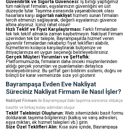
Güvenilirlik ve Sigorta Güvencesi:
İş birliği yaptığımız
tüm nakliyat firmaları, eşyalarınızın güvenliğini en üst
düzeyde tutar. Taşınma esnasında yaşanabilecek olası
hasarlara karşı
sigortalı nakliyat
hizmeti sunan firmaları
tercih etmenizi sağlayarak, değerli eşyalarınızı güvence
altına alıyoruz. İçiniz rahat olsun!
Hızlı Teklif ve Fiyat Karşılaştırması:
Farklı firmalardan
tek tek teklif almakla zaman kaybetmeyin. Nakliyat Firmam
üzerinden tek bir taleple, Bayrampaşa’da hizmet veren
güvenilir firmalardan rekabetçi fiyat teklifleri alabilir,
hizmetlerini kolayca karşılaştırarak bütçenize ve
ihtiyaçlarınıza en uygun seçeneği belirleyebilirsiniz.
Gerçek Müşteri Yorumları ve Şeffaflık:
Platformumuzda, firmaların daha önceki müşterilerinden
aldığı gerçek yorumları ve puanlamaları detaylıca
inceleyebilirsiniz. Bu şeffaf geri bildirim sistemi, doğru ve
bilinçli bir karar vermenizde size yol gösterir.
Bayrampaşa Evden Eve Nakliyat
Süreciniz Nakliyat Firmam ile Nasıl İşler?
Nakliyat Firmam
ile Bayrampaşa’daki taşınma süreciniz oldukça
basittir ve birkaç kolay adımdan oluşur:
Teklif Talebinizi Oluşturun:
Web sitemizdeki basit formu
doldurarak taşınma bilgilerinizi (kalkış ve varış adresleri,
eşya miktarı, ek hizmet talepleri vb.) girin.
Size Özel Teklifleri Alın:
Kısa süre içinde, Bayrampaşa