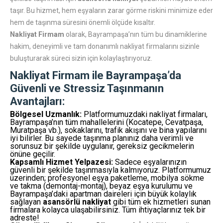
taşır. Bu hizmet, hem eşyaların zarar görme riskini minimize eder
hem de taşınma süresini önemli ölçüde kısaltır.
Nakliyat Firmam
olarak, Bayrampaşa’nın tüm bu dinamiklerine
hakim, deneyimli ve tam donanımlı nakliyat firmalarını sizinle
buluşturarak süreci sizin için kolaylaştırıyoruz.
Nakliyat Firmam ile Bayrampaşa’da
Güvenli ve Stressiz Taşınmanın
Avantajları:
Bölgesel Uzmanlık:
Platformumuzdaki nakliyat firmaları,
Bayrampaşa’nın tüm mahallelerini (Kocatepe, Cevatpaşa,
Muratpaşa vb.), sokaklarını, trafik akışını ve bina yapılarını
iyi bilirler. Bu sayede taşınma planınız daha verimli ve
sorunsuz bir şekilde uygulanır, gereksiz gecikmelerin
önüne geçilir.
Kapsamlı Hizmet Yelpazesi:
Sadece eşyalarınızın
güvenli bir şekilde taşınmasıyla kalmıyoruz. Platformumuz
üzerinden; profesyonel eşya paketleme, mobilya sökme
ve takma (demontaj-montaj), beyaz eşya kurulumu ve
Bayrampaşa’daki apartman daireleri için büyük kolaylık
sağlayan
asansörlü nakliyat
gibi tüm ek hizmetleri sunan
firmalara kolayca ulaşabilirsiniz. Tüm ihtiyaçlarınız tek bir
adreste!