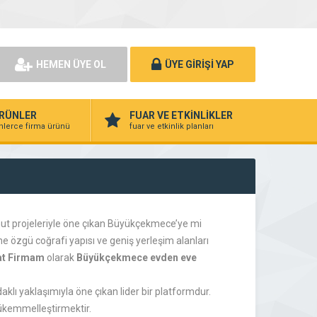
HEMEN ÜYE OL
ÜYE GİRİŞİ YAP
RÜNLER
FUAR VE ETKİNLİKLER
nlerce firma ürünü
fuar ve etkinlik planları
onut projeleriyle öne çıkan Büyükçekmece’ye mi
 özgü coğrafi yapısı ve geniş yerleşim alanları
at Firmam
olarak
Büyükçekmece evden eve
ı yaklaşımıyla öne çıkan lider bir platformdur.
mükemmelleştirmektir.