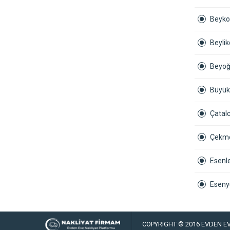
Beyko
Beyli
Beyoğ
Büyük
Çatalc
Çekme
Esenle
Eseny
COPYRIGHT © 2016 EVDEN E