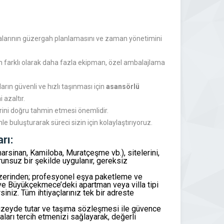
firmalarının güzergah planlamasını ve zaman yönetimini
an farklı olarak daha fazla ekipman, özel ambalajlama
arın güvenli ve hızlı taşınması için
asansörlü
 azaltır.
erini doğru tahmin etmesi önemlidir.
 buluşturarak süreci sizin için kolaylaştırıyoruz.
rı:
rsinan, Kamiloba, Muratçeşme vb.), sitelerini,
runsuz bir şekilde uygulanır, gereksiz
üzerinden; profesyonel eşya paketleme ve
ve Büyükçekmece’deki apartman veya villa tipi
siniz. Tüm ihtiyaçlarınız tek bir adreste
t düzeyde tutar ve taşıma sözleşmesi ile güvence
ları tercih etmenizi sağlayarak, değerli