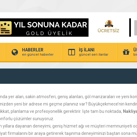
HABERLER
İŞ İLANI
Ü
en güncel haberler
güncel seri ilanlar
bi
nda yer alan, sakin atmosferi, geniş alanları, göl manzaraları ve yeni k
nizden yeni bir adrese mi geçme planınız var? Büyükçekmece’nin kendine
kkat, planlama ve profesyonellik gerektirir. İşte tam bu noktada,
Nakliy
e konforlu çözümler sunuyoruz.
yıllara dayanan deneyimi, geniş hizmet ağı ve müşteri memnuniyeti odakl
kliyat firmalarını bir araya getirerek taşınma deneyiminizi baştan sona 