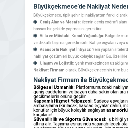
Büyükçekmece’de Nakliyat Neden 
Büyükçekmece, tipik şehir içi nakliyattan farklı olara
Geniş Alan ve Mesafe:
İlçenin geniş coğrafi alanı
hassas bir şekilde yapmasını gerektirir.
Villa ve Müstakil Konut Yoğunluğu:
Bölgede müsta
ve dikkatli taşıma gerektirebilir. Bahçe eşyaları veya
Asansörlü Nakliyat İhtiyacı:
Yeni yapılan sitelerd
nakliyat
çözümleri büyük kolaylık sağlar. Bu, özellikl
Ulaşım ve Lojistik:
Şehir merkezinden uzaklığı ned
Nakliyat Firmam
olarak, Büyükçekmece’nin tüm bu din
Nakliyat Firmam ile Büyükçekmece
Bölgesel Uzmanlık:
Platformumuzdaki nakliyat 
geniş caddelerini ve bazen daha sakin olan ara yo
gecikmelerin önüne geçilir.
Kapsamlı Hizmet Yelpazesi:
Sadece eşyalarını
ambalajlama (kırılacak, hassas eşyalar dahil),
konutlar için büyük kolaylık sağlayan
asansörlü
karşılanır!
Güvenilirlik ve Sigorta Güvencesi:
İş birliği 
altına alır. Taşınma esnasında yaşanabilecek ola