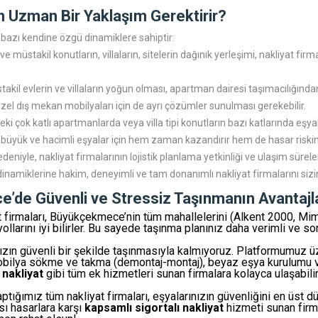
Uzman Bir Yaklaşım Gerektirir?
k bazı kendine özgü dinamiklere sahiptir:
 ve müstakil konutların, villaların, sitelerin dağınık yerleşimi, nakliyat 
kil evlerin ve villaların yoğun olması, apartman dairesi taşımacılığınd
 özel dış mekan mobilyaları için de ayrı çözümler sunulması gerekebilir.
eki çok katlı apartmanlarda veya villa tipi konutların bazı katlarında eşyal
e büyük ve hacimli eşyalar için hem zaman kazandırır hem de hasar riskini
eniyle, nakliyat firmalarının lojistik planlama yetkinliği ve ulaşım sürel
amiklerine hakim, deneyimli ve tam donanımlı nakliyat firmalarını sizinle
’de Güvenli ve Stressiz Taşınmanın Avantajla
firmaları, Büyükçekmece’nin tüm mahallelerini (Alkent 2000, Mima
llarını iyi bilirler. Bu sayede taşınma planınız daha verimli ve so
zın güvenli bir şekilde taşınmasıyla kalmıyoruz. Platformumuz 
 mobilya sökme ve takma (demontaj-montaj), beyaz eşya kurulumu 
 nakliyat
gibi tüm ek hizmetleri sunan firmalara kolayca ulaşabilir
yaptığımız tüm nakliyat firmaları, eşyalarınızın güvenliğini en üs
sı hasarlara karşı
kapsamlı sigortalı nakliyat
hizmeti sunan firma