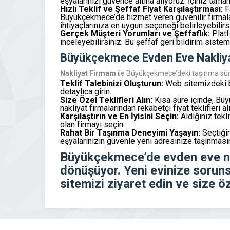
eşyalarınızı güvence altına alıyoruz. İçiniz tama
Hızlı Teklif ve Şeffaf Fiyat Karşılaştırması:
Fa
Büyükçekmece’de hizmet veren güvenilir firmalarda
ihtiyaçlarınıza en uygun seçeneği belirleyebilirs
Gerçek Müşteri Yorumları ve Şeffaflık:
Platf
inceleyebilirsiniz. Bu şeffaf geri bildirim sistem
Büyükçekmece Evden Eve Nakliyat 
Nakliyat Firmam
ile Büyükçekmece’deki taşınma sürec
Teklif Talebinizi Oluşturun:
Web sitemizdeki bas
detaylıca girin.
Size Özel Teklifleri Alın:
Kısa süre içinde, Büy
nakliyat firmalarından rekabetçi fiyat teklifleri alı
Karşılaştırın ve En İyisini Seçin:
Aldığınız tekli
olan firmayı seçin.
Rahat Bir Taşınma Deneyimi Yaşayın:
Seçtiğin
eşyalarınızın güvenle yeni adresinize taşınmasını
Büyükçekmece’de evden eve n
dönüşüyor. Yeni evinize sorun
sitemizi ziyaret edin ve size öz