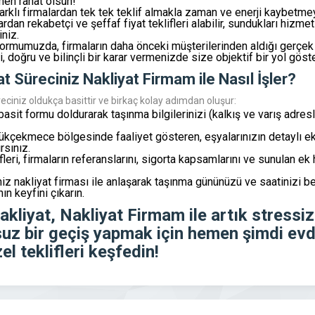
men rahat olsun!
rklı firmalardan tek tek teklif almakla zaman ve enerji kaybetmey
n rekabetçi ve şeffaf fiyat teklifleri alabilir, sundukları hizmet
iniz.
ormumuzda, firmaların daha önceki müşterilerinden aldığı gerçek 
i, doğru ve bilinçli bir karar vermenizde size objektif bir yol göste
Süreciniz Nakliyat Firmam ile Nasıl İşler?
iniz oldukça basittir ve birkaç kolay adımdan oluşur:
it formu doldurarak taşınma bilgilerinizi (kalkış ve varış adresler
ükçekmece bölgesinde faaliyet gösteren, eşyalarınızın detaylı eks
rsınız.
fleri, firmaların referanslarını, sigorta kapsamlarını ve sunulan ek 
iz nakliyat firması ile anlaşarak taşınma gününüzü ve saatinizi be
n keyfini çıkarın.
akliyat,
Nakliyat Firmam
ile artık stressi
suz bir geçiş yapmak için hemen şimdi
evd
el teklifleri keşfedin!