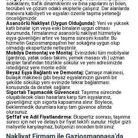
sokaklarını, trafik dinamiklerini ve bina yapılarını iyi bilen,
tecrübeli ve çözüm odaklı ekiplerle çalışırız. Dar alanlarda
manevra kabiliyeti ve eşyaları özenle taşıma yeteneği
önceliğimizdir.
Asansörlü Nakliyat (Uygun Olduğunda):
Yeni ve yüksek
katlı binalar için veya eski binaların uygun olması
durumunda, firmalarımız asansörlü nakliyat hizmetiyle
eşya güvenliğini artırır ve taşıma süresini kısaltır. Bu
hizmetin Gaziosmanpaşa’nın her sokağına uygun olup
olmadığı ekspertizde netleştirilir.
Mobilya Demontaj ve Montaj:
Evinizdeki tüm mobilyalar
(gardırop, yatak odası takımı, yemek masası vb.) uzman
ekipler tarafından titizlikle sökülür ve yeni adresinizde
istediğiniz yere monte edilir.
Beyaz Eşya Bağlantı ve Demontaj:
Çamaşır makinesi,
bulaşık makinesi gibi beyaz eşyalarınızın güvenli bir
şekilde sökülüp yeni evinizde tekrar bağlanması
konusunda da destek sağlanır.
Sigortalı Taşımacılık Güvencesi:
Taşınma sürecinde
oluşabilecek olası hasarlara karşı tüm eşyalarınız,
güvenliğiniz için sigorta kapsamına alınır. Böylece,
beklenmedik durumlara karşı tam güvence altında
olursunuz.
Şeffaf ve Adil Fiyatlandırma:
Ekspertiz sonrası, taşınma
süreci için net ve detaylı bir fiyat teklifi sunulur. Hiçbir gizli
maliyetle karşılaşmaz, bütçenizi önceden bilirsiniz.
Nakliyat Firmam
ile Gaziosmanpaşa’da