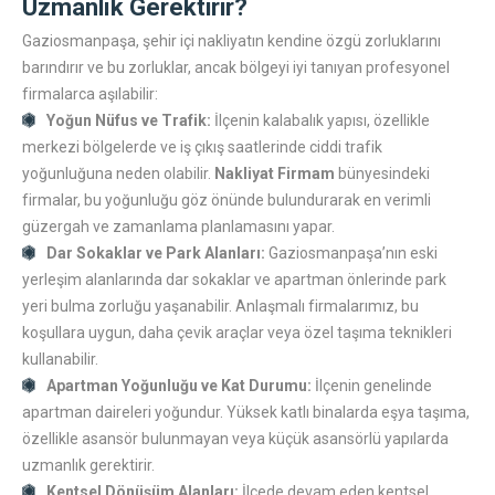
Uzmanlık Gerektirir?
Gaziosmanpaşa, şehir içi nakliyatın kendine özgü zorluklarını
barındırır ve bu zorluklar, ancak bölgeyi iyi tanıyan profesyonel
firmalarca aşılabilir:
Yoğun Nüfus ve Trafik:
İlçenin kalabalık yapısı, özellikle
merkezi bölgelerde ve iş çıkış saatlerinde ciddi trafik
yoğunluğuna neden olabilir.
Nakliyat Firmam
bünyesindeki
firmalar, bu yoğunluğu göz önünde bulundurarak en verimli
güzergah ve zamanlama planlamasını yapar.
Dar Sokaklar ve Park Alanları:
Gaziosmanpaşa’nın eski
yerleşim alanlarında dar sokaklar ve apartman önlerinde park
yeri bulma zorluğu yaşanabilir. Anlaşmalı firmalarımız, bu
koşullara uygun, daha çevik araçlar veya özel taşıma teknikleri
kullanabilir.
Apartman Yoğunluğu ve Kat Durumu:
İlçenin genelinde
apartman daireleri yoğundur. Yüksek katlı binalarda eşya taşıma,
özellikle asansör bulunmayan veya küçük asansörlü yapılarda
uzmanlık gerektirir.
Kentsel Dönüşüm Alanları:
İlçede devam eden kentsel