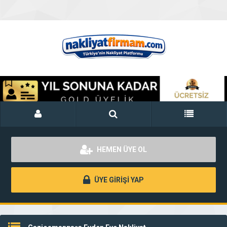
HEMEN ÜYE OL
ÜYE GİRİŞİ YAP