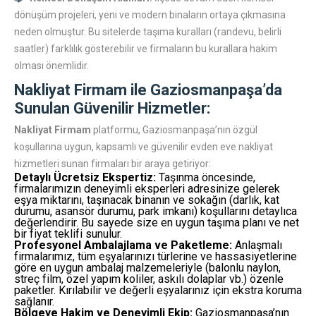
dönüşüm projeleri, yeni ve modern binaların ortaya çıkmasına
neden olmuştur. Bu sitelerde taşıma kuralları (randevu, belirli
saatler) farklılık gösterebilir ve firmaların bu kurallara hakim
olması önemlidir.
Nakliyat Firmam
ile Gaziosmanpaşa’da
Sunulan Güvenilir Hizmetler:
Nakliyat Firmam
platformu, Gaziosmanpaşa’nın özgül
koşullarına uygun, kapsamlı ve güvenilir evden eve nakliyat
hizmetleri sunan firmaları bir araya getiriyor:
Detaylı Ücretsiz Ekspertiz:
Taşınma öncesinde,
firmalarımızın deneyimli eksperleri adresinize gelerek
eşya miktarını, taşınacak binanın ve sokağın (darlık, kat
durumu, asansör durumu, park imkanı) koşullarını detaylıca
değerlendirir. Bu sayede size en uygun taşıma planı ve net
bir fiyat teklifi sunulur.
Profesyonel Ambalajlama ve Paketleme:
Anlaşmalı
firmalarımız, tüm eşyalarınızı türlerine ve hassasiyetlerine
göre en uygun ambalaj malzemeleriyle (balonlu naylon,
streç film, özel yapım koliler, askılı dolaplar vb.) özenle
paketler. Kırılabilir ve değerli eşyalarınız için ekstra koruma
sağlanır.
Bölgeye Hakim ve Deneyimli Ekip:
Gaziosmanpaşa’nın