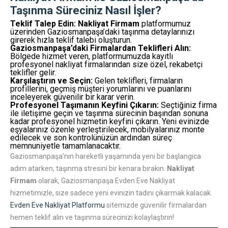
Taşınma Süreciniz Nasıl İşler?
Teklif Talep Edin:
Nakliyat Firmam
platformumuz
üzerinden Gaziosmanpaşa’daki taşınma detaylarınızı
girerek hızla teklif talebi oluşturun.
Gaziosmanpaşa’daki Firmalardan Teklifleri Alın:
Bölgede hizmet veren, platformumuzda kayıtlı
profesyonel nakliyat firmalarından size özel, rekabetçi
teklifler gelir.
Karşılaştırın ve Seçin:
Gelen teklifleri, firmaların
profillerini, geçmiş müşteri yorumlarını ve puanlarını
inceleyerek güvenilir bir karar verin.
Profesyonel Taşımanın Keyfini Çıkarın:
Seçtiğiniz firma
ile iletişime geçin ve taşınma sürecinin başından sonuna
kadar profesyonel hizmetin keyfini çıkarın. Yeni evinizde
eşyalarınız özenle yerleştirilecek, mobilyalarınız monte
edilecek ve son kontrolünüzün ardından süreç
memnuniyetle tamamlanacaktır.
Gaziosmanpaşa’nın hareketli yaşamında yeni bir başlangıca
adım atarken, taşınma stresini bir kenara bırakın.
Nakliyat
Firmam
olarak, Gaziosmanpaşa Evden Eve Nakliyat
hizmetimizle, size sadece yeni evinizin tadını çıkarmak kalacak.
Evden Eve Nakliyat Platformu
sitemizde güvenilir firmalardan
hemen teklif alın ve taşınma sürecinizi kolaylaştırın!