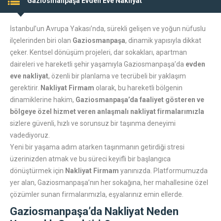
Gaziosmanpaşa Evden Eve Nakliyat
İstanbul’un Avrupa Yakası’nda, sürekli gelişen ve yoğun nüfuslu
ilçelerinden biri olan
Gaziosmanpaşa
, dinamik yapısıyla dikkat
çeker. Kentsel dönüşüm projeleri, dar sokakları, apartman
daireleri ve hareketli şehir yaşamıyla Gaziosmanpaşa’da
evden
eve nakliyat
, özenli bir planlama ve tecrübeli bir yaklaşım
gerektirir.
Nakliyat Firmam
olarak, bu hareketli bölgenin
dinamiklerine hakim,
Gaziosmanpaşa’da faaliyet gösteren ve
bölgeye özel hizmet veren anlaşmalı nakliyat firmalarımızla
sizlere güvenli, hızlı ve sorunsuz bir taşınma deneyimi
vadediyoruz.
Yeni bir yaşama adım atarken taşınmanın getirdiği stresi
üzerinizden atmak ve bu süreci keyifli bir başlangıca
dönüştürmek için
Nakliyat Firmam
yanınızda. Platformumuzda
yer alan, Gaziosmanpaşa’nın her sokağına, her mahallesine özel
çözümler sunan firmalarımızla, eşyalarınız emin ellerde.
Gaziosmanpaşa’da Nakliyat Neden