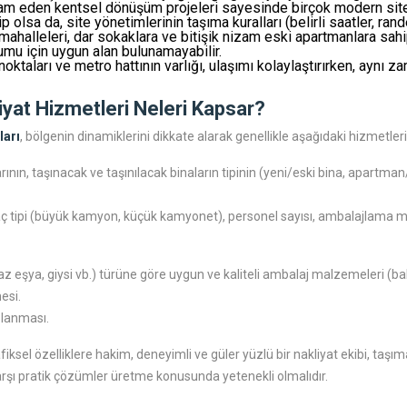
m eden kentsel dönüşüm projeleri sayesinde birçok modern site 
olsa da, site yönetimlerinin taşıma kuralları (belirli saatler, rande
ahalleleri, dar sokaklara ve bitişik nizam eski apartmanlara sahip
lumu için uygun alan bulunamayabilir.
ktaları ve metro hattının varlığı, ulaşımı kolaylaştırırken, aynı z
yat Hizmetleri Neleri Kapsar?
ları
, bölgenin dinamiklerini dikkate alarak genellikle aşağıdaki hizmetleri
nın, taşınacak ve taşınılacak binaların tipinin (yeni/eski bina, apartma
aç tipi (büyük kamyon, küçük kamyonet), personel sayısı, ambalajlama
z eşya, giysi vb.) türüne göre uygun ve kaliteli ambalaj malzemeleri (balon
esi.
ğlanması.
fiksel özelliklere hakim, deneyimli ve güler yüzlü bir nakliyat ekibi, taşım
karşı pratik çözümler üretme konusunda yetenekli olmalıdır.