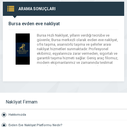
ARAMA SONUÇLARI
Bursa evden eve nakliyat
Bursa Hızlı Nakliyat, yılların verdiği tecrübe ve
güvenle, Bursa merkezli olarak evden eve nakliyat,
ofis taşıma, asansörlü taşıma ve şehirler arası
nakliyat hizmetleri sunmaktadır. Profesyonel
ekibimiz, eşyalarınıza zarar vermeden, sigortalı ve
garantili taşıma hizmeti sağlar. Geniş araç filomuz,
modern ekipmanlarımız ve zamanında teslimat
prensibimizle müşteri memnuniyetini her zaman
ön planda tutuyoruz. Taşınma sürecini
kolaylaştırmak için […]
Nakliyat Firmam
Hakkımızda
Evden Eve Nakliyat Platformu Nedir?