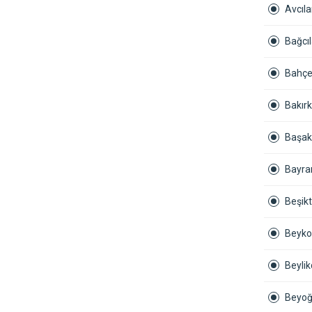
Avcıla
Bağcıl
Bahçel
Bakırk
Başak
Bayra
Beşikt
Beyko
Beyli
Beyoğ