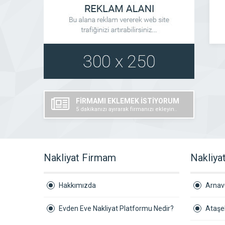
FİRMAMI EKLEMEK İSTİYORUM
5 dakikanızı ayırarak firmanızı ekleyin..
Nakliyat Firmam
Nakliyat
Hakkımızda
Arnav
Evden Eve Nakliyat Platformu Nedir?
Ataşeh