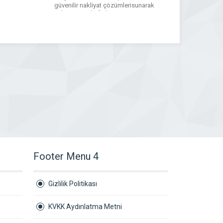
güvenilir nakliyat çözümlerisunarak
sektörümüzde fark yaratıyoruz. Her
taşınma hikayesi bizim için yeni bir
başlangıç ve her müşteri ilişkisinde
önceliğimiz, güveninizi kazanmak.
Eşyalarınızı kendi eşyamız gibi özenle
taşıyor, […]
Footer Menu 4
Gizlilik Politikası
KVKK Aydınlatma Metni