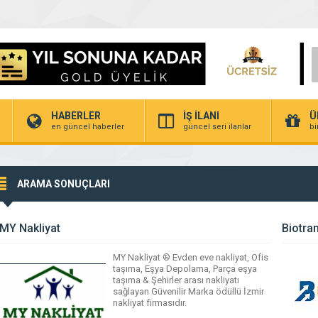
HABERLER
İŞ İLANI
Ü
en güncel haberler
güncel seri ilanlar
bi
ARAMA SONUÇLARI
MY Nakliyat
Biotra
MY Nakliyat ® Evden eve nakliyat, Ofis
taşıma, Eşya Depolama, Parça eşya
taşıma & Şehirler arası nakliyatı
sağlayan Güvenilir Marka ödüllü İzmir
nakliyat firmasıdır.